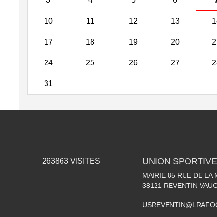
3
4
5
6
10
11
12
13
1
17
18
19
20
2
24
25
26
27
2
31
UNION SPORTIVE
263863
VISITES
MAIRIE 85 RUE DE LA 
38121
REVENTIN VAUG
USREVENTIN@LRAFO