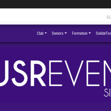
S
Club
Seniors
Formation
Solida'Foo