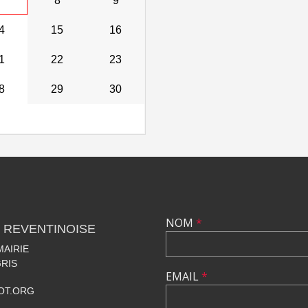
7
8
9
4
15
16
1
22
23
8
29
30
NOM
*
 REVENTINOISE
MAIRIE
RIS
EMAIL
*
OT.ORG