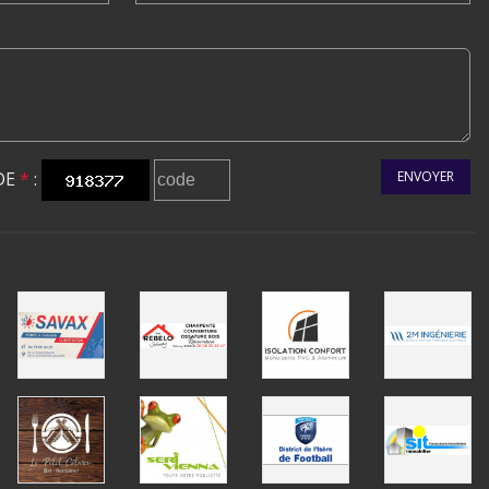
DE
*
:
ENVOYER