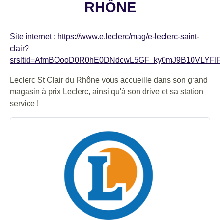
RHÔNE
Site internet : https://www.e.leclerc/mag/e-leclerc-saint-
clair?
srsltid=AfmBOooD0R0hE0DNdcwL5GF_ky0mJ9B10VLYF
Leclerc St Clair du Rhône vous accueille dans son grand
magasin à prix Leclerc, ainsi qu'à son drive et sa station
service !