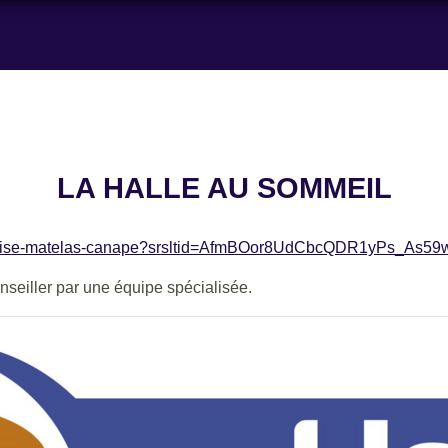
LA HALLE AU SOMMEIL
sin/salaise-matelas-canape?srsltid=AfmBOor8UdCbcQDR1yPs_
onseiller par une équipe spécialisée.