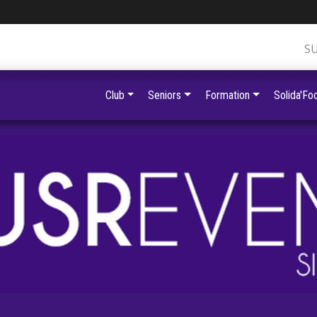
S
Club
Seniors
Formation
Solida'Foo