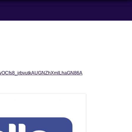
As59wOCfs8_jrbvutkAUGNZhXmlLhaGN86A