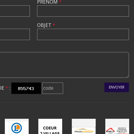
PRÉNOM
*
OBJET
*
DE
*
:
ENVOYER