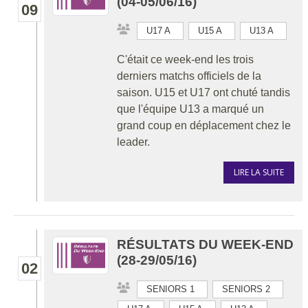
(04-05/06/16)
09
U17 A
U15 A
U13 A
C'était ce week-end les trois
derniers matchs officiels de la
saison. U15 et U17 ont chuté tandis
que l'équipe U13 a marqué un
grand coup en déplacement chez le
leader.
LIRE LA SUITE
RÉSULTATS DU WEEK-END
(28-29/05/16)
02
SENIORS 1
SENIORS 2