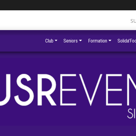
S
Club
Seniors
Formation
Solida'Foo