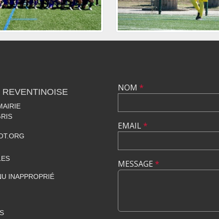
NOM
*
 REVENTINOISE
MAIRIE
RIS
EMAIL
*
OT.ORG
LES
MESSAGE
*
U INAPPROPRIÉ
S