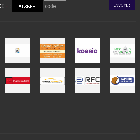
DE
*
:
ENVOYER