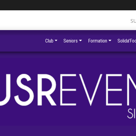
S
Club
Seniors
Formation
Solida'Foo