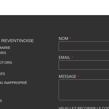
NOM
*
 REVENTINOISE
MAIRIE
RIS
EMAIL
*
OT.ORG
LES
MESSAGE
*
U INAPPROPRIÉ
S
VEUILLEZ RECOPIER LE CO