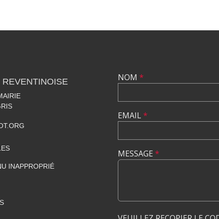
NOM
*
 REVENTINOISE
MAIRIE
RIS
EMAIL
*
OT.ORG
LES
MESSAGE
*
U INAPPROPRIÉ
S
VEUILLEZ RECOPIER LE CO