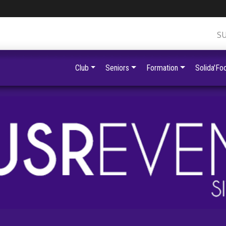
S
Club
Seniors
Formation
Solida'Foo