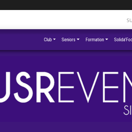
S
Club
Seniors
Formation
Solida'Foo