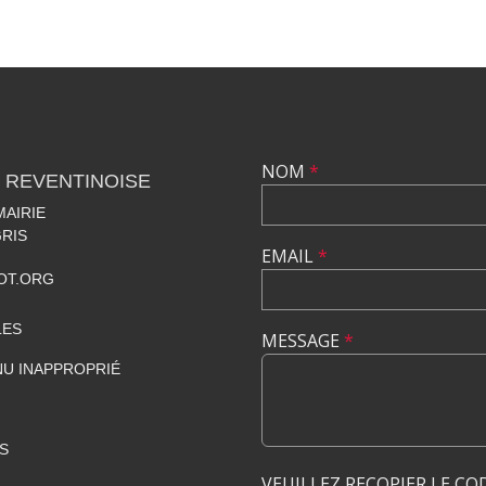
NOM
*
 REVENTINOISE
MAIRIE
RIS
EMAIL
*
OT.ORG
LES
MESSAGE
*
U INAPPROPRIÉ
S
VEUILLEZ RECOPIER LE CO