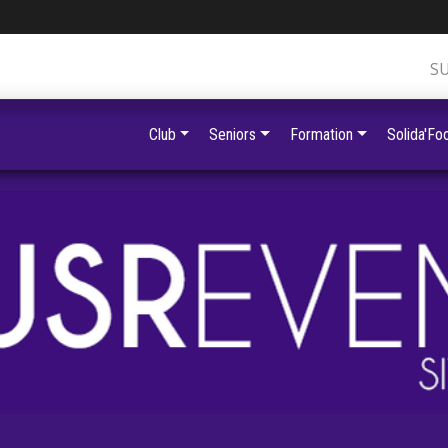
S
Club
Seniors
Formation
Solida'Foo