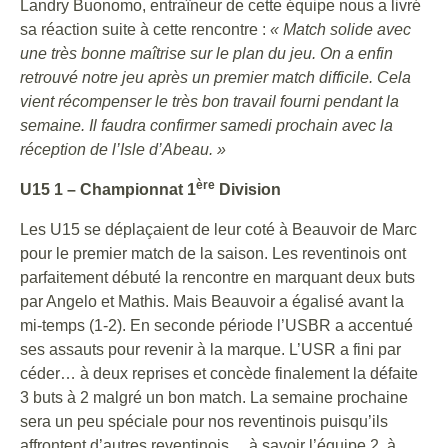
Landry Buonomo, entraîneur de cette équipe nous a livré
sa réaction suite à cette rencontre :
« Match solide avec
une très bonne maîtrise sur le plan du jeu. On a enfin
retrouvé notre jeu après un premier match difficile. Cela
vient récompenser le très bon travail fourni pendant la
semaine. Il faudra confirmer samedi prochain avec la
réception de l’Isle d’Abeau. »
ère
U15 1 – Championnat 1
Division
Les U15 se déplaçaient de leur coté à Beauvoir de Marc
pour le premier match de la saison. Les reventinois ont
parfaitement débuté la rencontre en marquant deux buts
par Angelo et Mathis. Mais Beauvoir a égalisé avant la
mi-temps (1-2). En seconde période l’USBR a accentué
ses assauts pour revenir à la marque. L’USR a fini par
céder… à deux reprises et concède finalement la défaite
3 buts à 2 malgré un bon match. La semaine prochaine
sera un peu spéciale pour nos reventinois puisqu’ils
affrontent d’autres reventinois… à savoir l’équipe 2, à