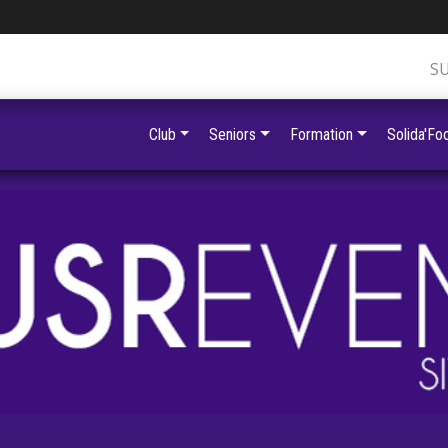
S
Club
Seniors
Formation
Solida'Foo