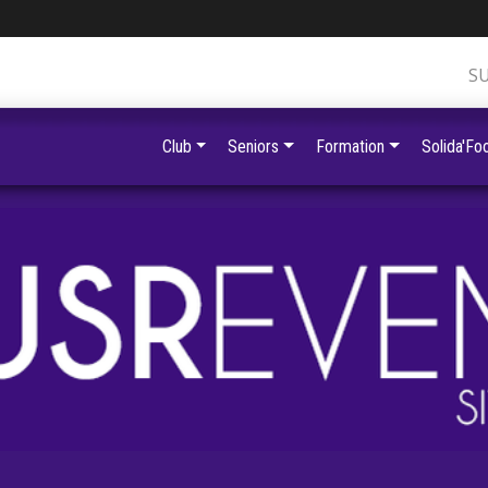
S
Club
Seniors
Formation
Solida'Foo