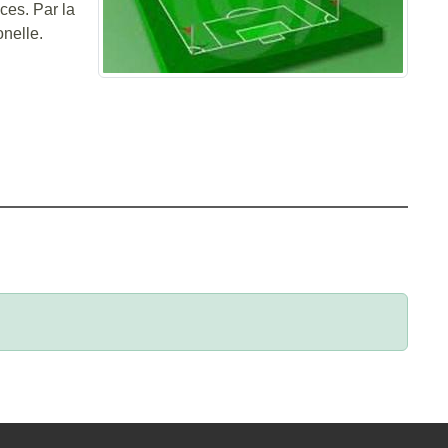
ces. Par la
onelle.