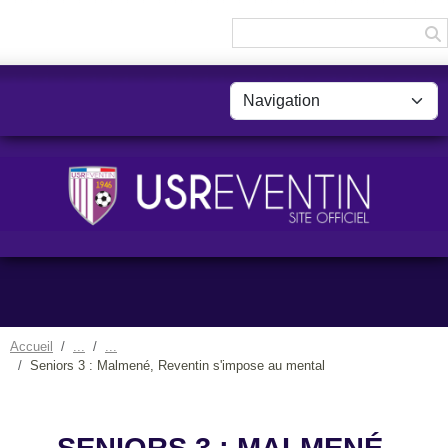
Panneau de gestion des cookies
Accueil
Seniors 3 : Malmené, Reventin s'impose au mental
SENIORS 3 : MALMENÉ,