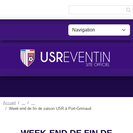
Panneau de gestion des cookies
Accueil
Week-end de fin de saison USR à Port-Grimaud
WEEK-END DE FIN DE