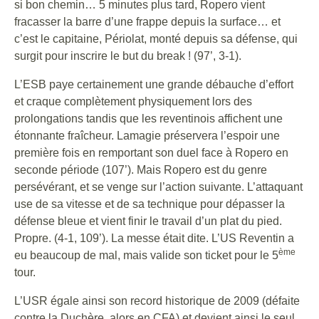
si bon chemin… 5 minutes plus tard, Ropero vient
fracasser la barre d’une frappe depuis la surface… et
c’est le capitaine, Périolat, monté depuis sa défense, qui
surgit pour inscrire le but du break ! (97’, 3-1).
L’ESB paye certainement une grande débauche d’effort
et craque complètement physiquement lors des
prolongations tandis que les reventinois affichent une
étonnante fraîcheur. Lamagie préservera l’espoir une
première fois en remportant son duel face à Ropero en
seconde période (107’). Mais Ropero est du genre
persévérant, et se venge sur l’action suivante. L’attaquant
use de sa vitesse et de sa technique pour dépasser la
défense bleue et vient finir le travail d’un plat du pied.
Propre. (4-1, 109’). La messe était dite. L’US Reventin a
ème
eu beaucoup de mal, mais valide son ticket pour le 5
tour.
L’USR égale ainsi son record historique de 2009 (défaite
contre la Duchère, alors en CFA) et devient ainsi le seul