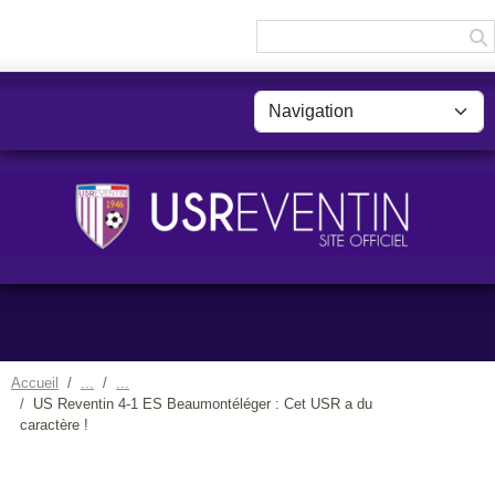
Panneau de gestion des cookies
Accueil
US Reventin 4-1 ES Beaumontéléger : Cet USR a du
caractère !