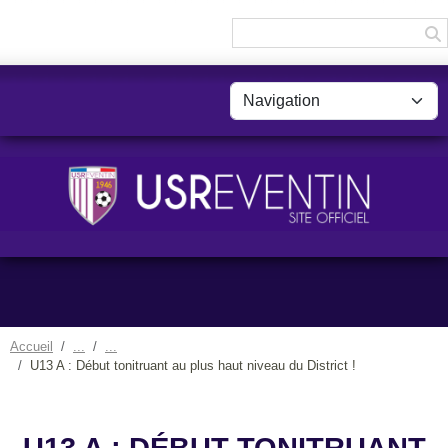
Panneau de gestion des cookies
Accueil
U13 A : Début tonitruant au plus haut niveau du District !
U13 A : DÉBUT TONITRUANT