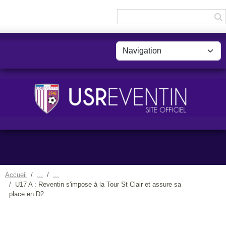
Panneau de gestion des cookies
Accueil
U17 A : Reventin s'impose à la Tour St Clair et assure sa
place en D2