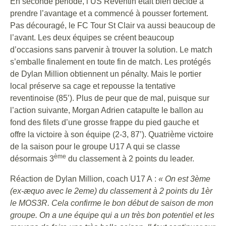
En seconde période, l’US Reventin était bien décidé à
prendre l’avantage et a commencé à pousser fortement.
Pas découragé, le FC Tour St Clair va aussi beaucoup de
l’avant. Les deux équipes se créent beaucoup
d’occasions sans parvenir à trouver la solution. Le match
s’emballe finalement en toute fin de match. Les protégés
de Dylan Million obtiennent un pénalty. Mais le portier
local préserve sa cage et repousse la tentative
reventinoise (85’). Plus de peur que de mal, puisque sur
l’action suivante, Morgan Adrien catapulte le ballon au
fond des filets d’une grosse frappe du pied gauche et
offre la victoire à son équipe (2-3, 87’). Quatrième victoire
de la saison pour le groupe U17 A qui se classe
ème
désormais 3
du classement à 2 points du leader.
Réaction de Dylan Million, coach U17 A :
« On est 3ème
(ex-æquo avec le 2eme) du classement à 2 points du 1èr
le MOS3R. Cela confirme le bon début de saison de mon
groupe. On a une équipe qui a un très bon potentiel et les