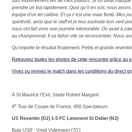
suis extrêmement fier de mes joueurs. Si on avait marqué 
prendre un but rapidement. Quoi qu’il en soit, nous avons
équipe d’un tel calibre. Et ça c’est une vraie fierté. Mes 
sportivité, ainsi que le staff et je leur souhaite bon vent 
nous ont fait vivre une journée mémorable. On avait à cœ
au championnat. Il va falloir vite se reconcentrer. Nous a
Qu’importe le résultat finalement. Petits et grands reventino
Retrouvez toutes les photos de cette rencontre grâce au p
Vivez ou revivez le match dans les conditions du direct g
À St Maurice l’Exil, Stade Robert Margarit
e
4
Tour de Coupe de France, 450 Spectateurs
US Reventin (D2) 1-5 FC Limonest St Didier (N3)
Buts USR : Virgil Videmann (70’)