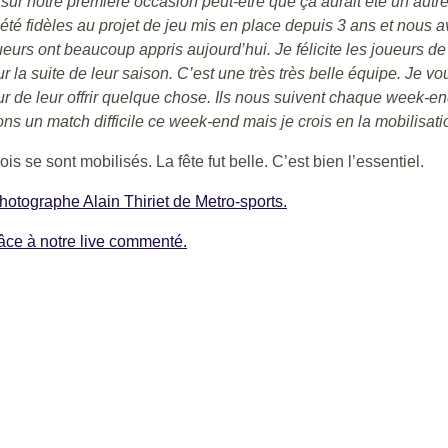
sur notre première occasion peut-être que ça aurait été un autre
 été fidèles au projet de jeu mis en place depuis 3 ans et nous 
joueurs ont beaucoup appris aujourd’hui. Je félicite les joueurs 
pour la suite de leur saison. C’est une très très belle équipe. Je 
ur de leur offrir quelque chose. Ils nous suivent chaque week-e
vons un match difficile ce week-end mais je crois en la mobilisat
is se sont mobilisés. La fête fut belle. C’est bien l’essentiel.
hotographe Alain Thiriet de Metro-sports.
râce à notre live commenté.