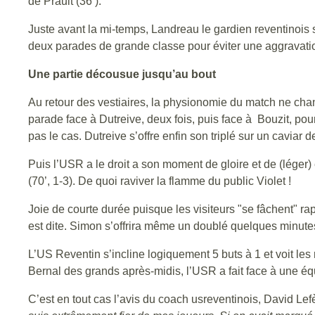
de Prault (36’).
Juste avant la mi-temps, Landreau le gardien reventinois 
deux parades de grande classe pour éviter une aggravatio
Une partie décousue jusqu’au bout
Au retour des vestiaires, la physionomie du match ne chang
parade face à Dutreive, deux fois, puis face à Bouzit, pour
pas le cas. Dutreive s’offre enfin son triplé sur un caviar d
Puis l’USR a le droit a son moment de gloire et de (léger
(70’, 1-3). De quoi raviver la flamme du public Violet !
Joie de courte durée puisque les visiteurs "se fâchent" ra
est dite. Simon s’offrira même un doublé quelques minutes 
L’US Reventin s’incline logiquement 5 buts à 1 et voit les 
Bernal des grands après-midis, l’USR a fait face à une éq
C’est en tout cas l’avis du coach usreventinois, David Lefè