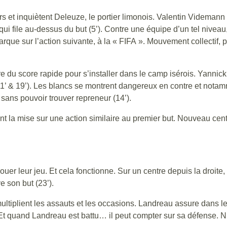
rs et inquiètent Deleuze, le portier limonois. Valentin Videmann
ui file au-dessus du but (5’). Contre une équipe d’un tel niveau, 
que sur l’action suivante, à la « FIFA ». Mouvement collectif, 
re du score rapide pour s’installer dans le camp isérois. Yanni
11’ & 19’). Les blancs se montrent dangereux en contre et notamm
 sans pouvoir trouver repreneur (14’).
 la mise sur une action similaire au premier but. Nouveau centre
ouer leur jeu. Et cela fonctionne. Sur un centre depuis la droit
e son but (23’).
s multiplient les assauts et les occasions. Landreau assure dans l
Et quand Landreau est battu… il peut compter sur sa défense. N