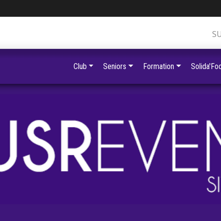
S
Club
Seniors
Formation
Solida'Foo