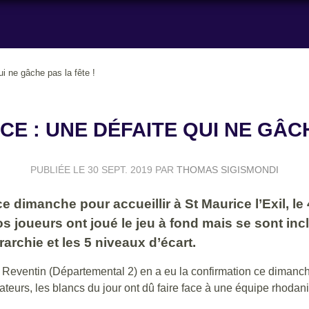
i ne gâche pas la fête !
E : UNE DÉFAITE QUI NE GÂCH
PUBLIÉE LE
30 SEPT. 2019
PAR
THOMAS SIGISMONDI
ce dimanche pour accueillir à St Maurice l’Exil, l
nos joueurs ont joué le jeu à fond mais se sont in
rarchie et les 5 niveaux d’écart.
e. Reventin (Départemental 2) en a eu la confirmation ce dimanc
ateurs, les blancs du jour ont dû faire face à une équipe rhodan