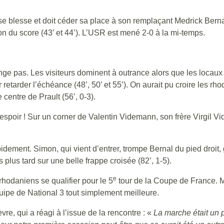
se blesse et doit céder sa place à son remplaçant Medrick Bernal
n du score (43’ et 44’). L’USR est mené 2-0 à la mi-temps.
e pas. Les visiteurs dominent à outrance alors que les locaux j
 retarder l’échéance (48’, 50’ et 55’). On aurait pu croire les r
e centre de Prault (56’, 0-3).
) espoir ! Sur un corner de Valentin Videmann, son frère Virgil 
pidement. Simon, qui vient d’entrer, trompe Bernal du pied droit,
plus tard sur une belle frappe croisée (82’, 1-5).
e
rhodaniens se qualifier pour le 5
tour de la Coupe de France. M
uipe de National 3 tout simplement meilleure.
vre, qui a réagi à l’issue de la rencontre : «
La marche était un 