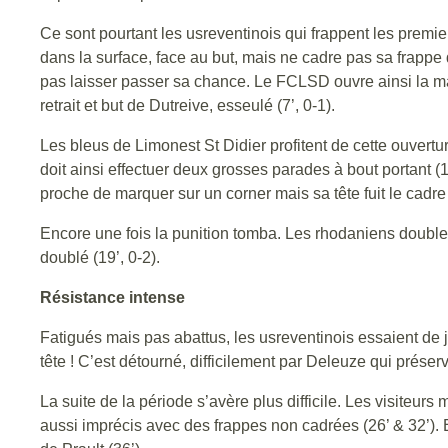
Ce sont pourtant les usreventinois qui frappent les premie
dans la surface, face au but, mais ne cadre pas sa frappe q
pas laisser passer sa chance. Le FCLSD ouvre ainsi la mar
retrait et but de Dutreive, esseulé (7’, 0-1).
Les bleus de Limonest St Didier profitent de cette ouvertu
doit ainsi effectuer deux grosses parades à bout portant (
proche de marquer sur un corner mais sa tête fuit le cadre
Encore une fois la punition tomba. Les rhodaniens doublent
doublé (19’, 0-2).
Résistance intense
Fatigués mais pas abattus, les usreventinois essaient de j
tête ! C’est détourné, difficilement par Deleuze qui préserv
La suite de la période s’avère plus difficile. Les visiteur
aussi imprécis avec des frappes non cadrées (26’ & 32’). 