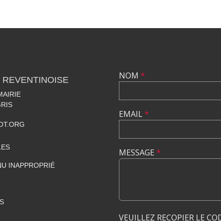
NOM
*
 REVENTINOISE
MAIRIE
RIS
EMAIL
*
OT.ORG
LES
MESSAGE
*
U INAPPROPRIÉ
S
VEUILLEZ RECOPIER LE CO