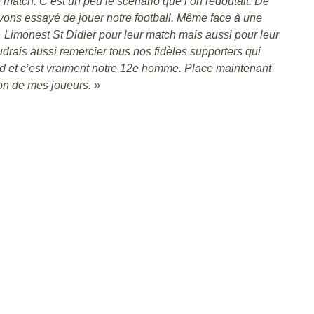
 match. C’est un peu le scénario que l’on redoutait. De
avons essayé de jouer notre football. Même face à une
de Limonest St Didier pour leur match mais aussi pour leur
voudrais aussi remercier tous nos fidèles supporters qui
nd et c’est vraiment notre 12e homme. Place maintenant
ion de mes joueurs. »