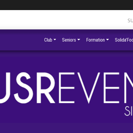
S
Club
Seniors
Formation
Solida'Foo