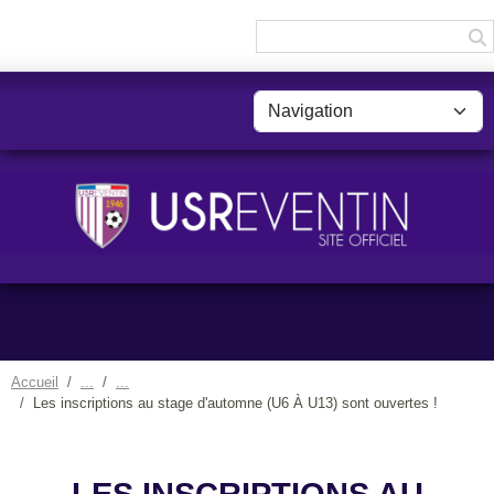
Panneau de gestion des cookies
Accueil
Les inscriptions au stage d'automne (U6 À U13) sont ouvertes !
LES INSCRIPTIONS AU