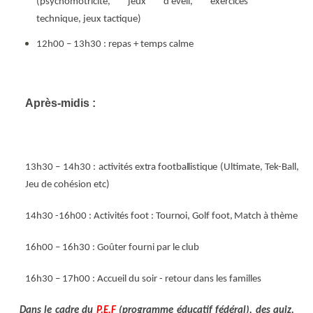
(psychomotricité, jeux d’éveil, exercices
technique, jeux tactique)
12h00 – 13h30 : repas + temps calme
Après-midis :
13h30 – 14h30 : activités
extra footballistique
(Ultimate, Tek-Ball,
Jeu de cohésion etc)
14h30 -16h00 :
Activités foot : Tournoi, Golf foot, Match à thème
16h00 – 16h30 : Goûter fourni par le club
16h30 – 17h00 : Accueil du soir - retour dans les familles
Dans le cadre du
P.E.F
(programme éducatif fédéral), des quiz,