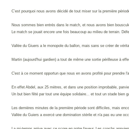
C’est pourquoi nous avons décidé de tout miser sur la première périod
Nous sommes bien entrés dans le match, et nous avons bien bousculé un
Le match se jouait encore une fois beaucoup au milieu de terrain. Déf
Vallée du Giuers a le monopole du ballon, mais sans se créer de véri
Martin (aujourd'hui gardien) a tout de même une sortie périlleuse à effe
C'est à ce moment opportun que nous en avons profité pour prendre l
En effet Abdel, aux 25 mètres, et dans une position improbable, parvien
Un but bien fêté par tout une équipe solidaire... et tout un stade bien ga
Les dernières minutes de la première période sont difficiles, mais enc
Vallée du Guiers a exercé une domination stérile et n'a pas eu une occa
La mi-temps arrive avec ce score en notre faveur. Les coachs appuient s