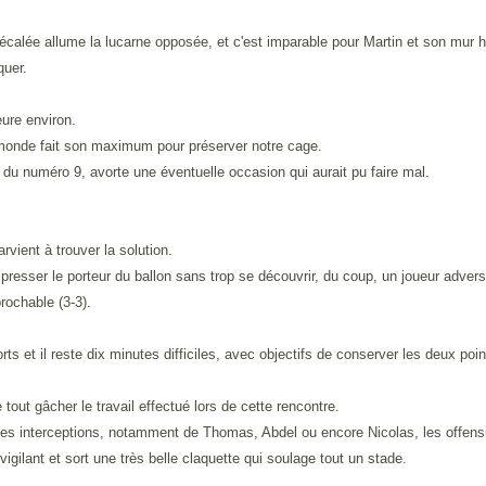
 décalée allume la lucarne opposée, et c'est imparable pour Martin et son mur h
quer.
eure environ.
 monde fait son maximum pour préserver notre cage.
ds du numéro 9, avorte une éventuelle occasion qui aurait pu faire mal.
vient à trouver la solution.
de presser le porteur du ballon sans trop se découvrir, du coup, un joueur adve
rochable (3-3).
s et il reste dix minutes difficiles, avec objectifs de conserver les deux poi
ut gâcher le travail effectué lors de cette rencontre.
ses interceptions, notamment de Thomas, Abdel ou encore Nicolas, les offens
vigilant et sort une très belle claquette qui soulage tout un stade.