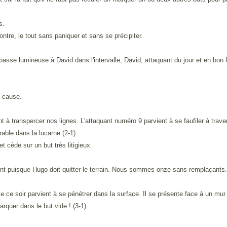
s.
ntre, le tout sans paniquer et sans se précipiter.
se lumineuse à David dans l'intervalle, David, attaquant du jour et en bon fini
e cause.
à transpercer nos lignes. L'attaquant numéro 9 parvient à se faufiler à traver
rable dans la lucarne (2-1).
t cède sur un but très litigieux.
nt puisque Hugo doit quitter le terrain. Nous sommes onze sans remplaçants.
 ce soir parvient à se pénétrer dans la surface. Il se présente face à un mur 
rquer dans le but vide ! (3-1).