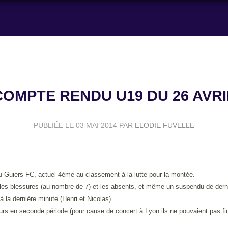
COMPTE RENDU U19 DU 26 AVRI
PUBLIÉE LE
03 MAI 2014
PAR
ELODIE FUVELLE
du Guiers FC, actuel 4ème au classement à la lutte pour la montée.
par les blessures (au nombre de 7) et les absents, et même un suspendu de der
à la dernière minute (Henri et Nicolas).
urs en seconde période (pour cause de concert à Lyon ils ne pouvaient pas fin