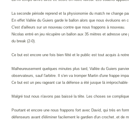
La seconde période reprend et la physionomie du match ne change pa
En effet Vallée du Guiers garde le ballon alors que nous évoluons en co
C'est d'ailleurs sur un nouveau contre que nous frappons à nouveau.
Nicolas entré en jeu récupère un ballon aux 35 mètres et adresse une pas
du break (2-0).
Ce but est encore une fois bien fêté et le public est tout acquis à notr
Malheureusement quelques minutes plus tard, Vallée du Guiers parvient 
observateurs, sauf l'arbitre. Il s'en va tromper Martin d'une frappe impa
Ce but est un peu rageant car la défense a été jusque là irréprochable e
Malgré tout nous n'avons pas baissé la tête. Les choses se complique
Pourtant et encore une nous frappons fort avec David, qui très en forme
défenseurs avant d'éliminer facilement le gardien d'un crochet..et de ma