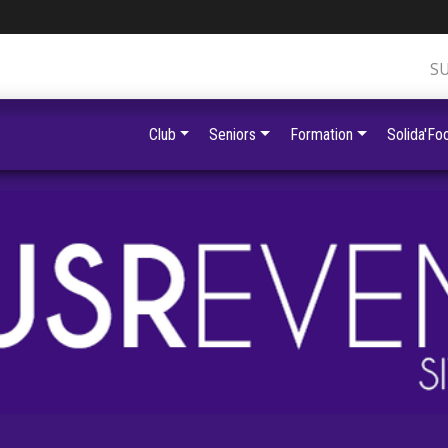
S
Club
Seniors
Formation
Solida'Foo