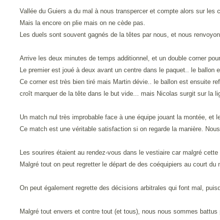
Vallée du Guiers a du mal à nous transpercer et compte alors sur les 
Mais la encore on plie mais on ne cède pas.
Les duels sont souvent gagnés de la têtes par nous, et nous renvoyon
Arrive les deux minutes de temps additionnel, et un double corner pour
Le premier est joué à deux avant un centre dans le paquet.. le ballon e
Ce corner est très bien tiré mais Martin dévie.. le ballon est ensuite re
croît marquer de la tête dans le but vide... mais Nicolas surgit sur la lig
Un match nul très improbable face à une équipe jouant la montée, et le t
Ce match est une véritable satisfaction si on regarde la manière. Nous
Les sourires étaient au rendez-vous dans le vestiaire car malgré cette
Malgré tout on peut regretter le départ de des coéquipiers au court du
On peut également regrette des décisions arbitrales qui font mal, pui
Malgré tout envers et contre tout (et tous), nous nous sommes battus 