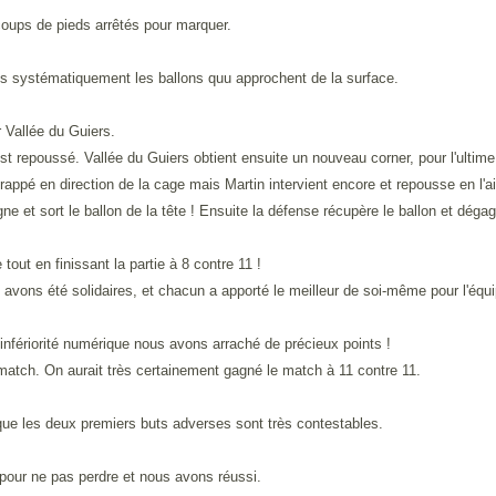
coups de pieds arrêtés pour marquer.
s systématiquement les ballons quu approchent de la surface.
 Vallée du Guiers.
st repoussé. Vallée du Guiers obtient ensuite un nouveau corner, pour l'ultim
frappé en direction de la cage mais Martin intervient encore et repousse en l'air
ne et sort le ballon de la tête ! Ensuite la défense récupère le ballon et dégage 
out en finissant la partie à 8 contre 11 !
 avons été solidaires, et chacun a apporté le meilleur de soi-même pour l'équi
 infériorité numérique nous avons arraché de précieux points !
 match. On aurait très certainement gagné le match à 11 contre 11.
sque les deux premiers buts adverses sont très contestables.
pour ne pas perdre et nous avons réussi.