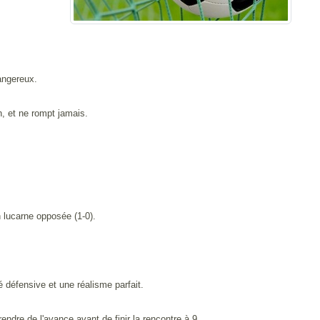
angereux.
, et ne rompt jamais.
n lucarne opposée (1-0).
 défensive et une réalisme parfait.
endre de l'avance avant de finir la rencontre à 9.