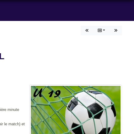
L
nière minute
ir le match) et