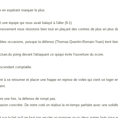
e en espérant marquer le plus.
e équipe qui nous avait balayé à l'aller (9-1).
ensivement nous résistons bien tout en plaçant des contres de plus en plus d
tables occasions, puisque la défense (Thomas-Quentin-Romain-Yoan) tient bien
ctuer,du poing devant l'attaquant ce quiqui évite l'ouverture du score.
'ascendant comptable.
t à se retourner et placer une frappe en reprise de volée qui vient se loger e
rni.
ore une fois, la défense de rompt pas.
sion concrète. De notre coté on réalise la mi-temps parfaite avec une solidité
ur la fait qu'il ne faut pas reculer un marquer un ou deux autres buts pour pr