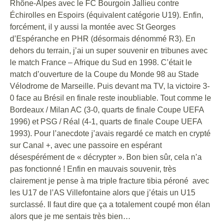
Rhône-Alpes avec le FC Bourgoin Jallieu contre
Échirolles en Espoirs (équivalent catégorie U19). Enfin,
forcément, il y aussi la montée avec St Georges
d’Espéranche en PHR (désormais dénommé R3). En
dehors du terrain, j’ai un super souvenir en tribunes avec
le match France – Afrique du Sud en 1998. C’était le
match d’ouverture de la Coupe du Monde 98 au Stade
Vélodrome de Marseille. Puis devant ma TV, la victoire 3-
0 face au Brésil en finale reste inoubliable. Tout comme le
Bordeaux / Milan AC (3-0, quarts de finale Coupe UEFA
1996) et PSG / Réal (4-1, quarts de finale Coupe UEFA
1993). Pour l’anecdote j’avais regardé ce match en crypté
sur Canal +, avec une passoire en espérant
désespérément de « décrypter ». Bon bien sûr, cela n’a
pas fonctionné ! Enfin en mauvais souvenir, très
clairement je pense à ma triple fracture tibia péroné avec
les U17 de l’AS Villefontaine alors que j’étais un U15
surclassé. Il faut dire que ça a totalement coupé mon élan
alors que je me sentais très bien…