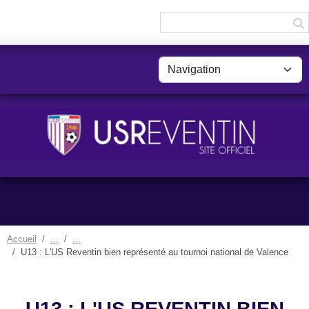
Panneau de gestion des cookies
Accueil
U13 : L'US Reventin bien représenté au tournoi national de Valence
U13 : L'US REVENTIN BIEN