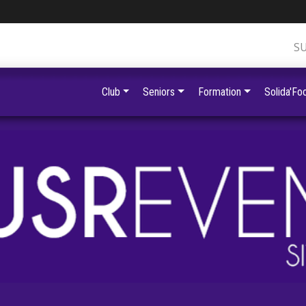
S
Club
Seniors
Formation
Solida'Foo