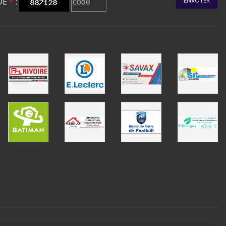
DE
*
:
ENVOYER