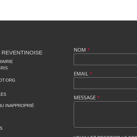
NOM
*
 REVENTINOISE
MAIRIE
RIS
EMAIL
*
OT.ORG
LES
MESSAGE
*
U INAPPROPRIÉ
S