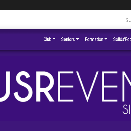
S
Club
Seniors
Formation
Solida'Foo