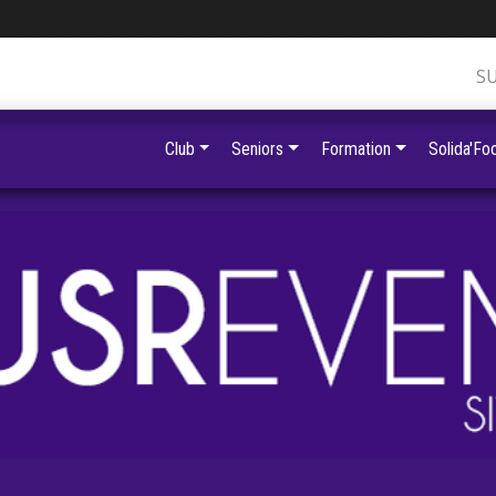
S
Club
Seniors
Formation
Solida'Foo