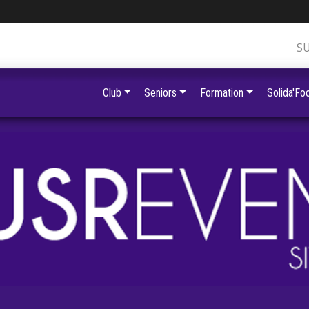
S
Club
Seniors
Formation
Solida'Foo